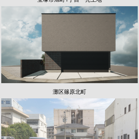
灘区篠原北町