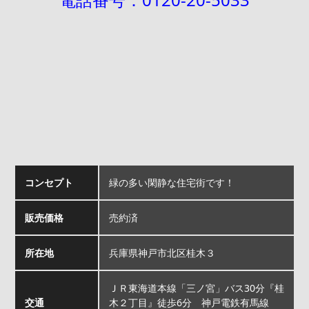
コンセプト
緑の多い閑静な住宅街です！
販売価格
売約済
所在地
兵庫県神戸市北区桂木３
ＪＲ東海道本線「三ノ宮」バス30分『桂
交通
木２丁目』徒歩6分 神戸電鉄有馬線