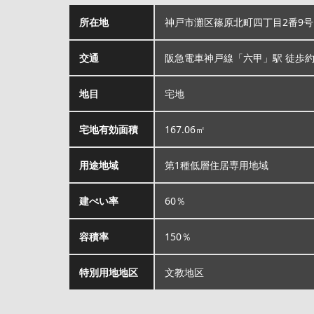
所在地
神戸市灘区篠原北町四丁目2番9号
交通
阪急電車神戸線「六甲」駅 徒歩約
地目
宅地
宅地有効面積
167.06㎡
用途地域
第1種低層住居専用地域
建ぺい率
60％
容積率
150％
特別用地地区
文教地区